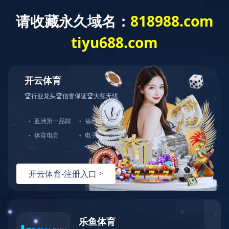
欢迎访问XINGKONG.COM星空官方网站！
欧姆首页
咸阳剪板机
咸阳
咸阳激光切