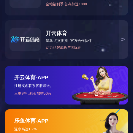
咸阳卷板机
咸阳卷板机生产
咸阳卷板机
咸阳卷板机展示
咸阳撕碎机
咸阳撕碎机细节
咸阳撕碎机
咸阳撕碎机展示
咸阳刨槽机
咸阳刨槽机
咸阳冲孔机
咸阳单头冲孔机
咸阳三头冲床