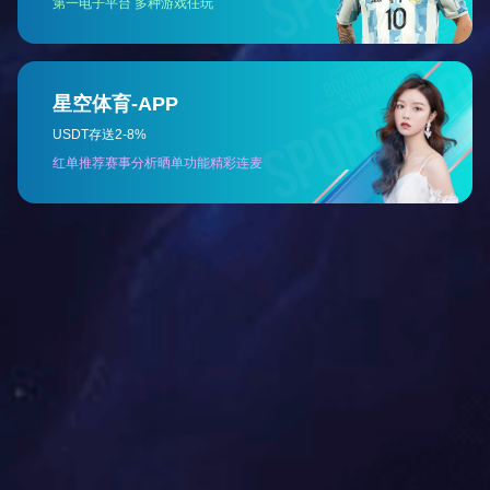
咸阳冲剪机展示
咸阳液压联合冲剪机
咸阳联合冲剪机
咸阳联合冲剪机
推荐产品