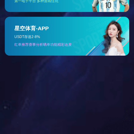
陕西剪板机生产