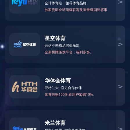
星空
当前位置：
首页
>
产品中心
>
XINGKONG.COM星空
返回